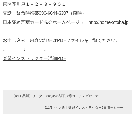
東区花川戸１－２－８－９０１
電話 緊急時携帯090-6044-3307（藤咲）
日本褒め言葉カード協会ホームページ→
http://homekotoba.jp
お申し込み、内容の詳細はPDFファイルをご覧ください。
↓ ↓ ↓
楽習インストラクター詳細PDF
【9/11 品川】リーダーのための部下指導コーチングセミナー
【11/3・4 大阪】楽習インストラクター2日間セミナー