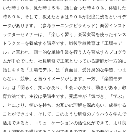
いた時１０％、見た時１５％、話し合った時４０％、体験した
時８０％、そして、教えたときは９０％が記憶に残るというデ
ータがあります。（参考ラーニングピラミッド）楽習インスト
ラクターセミナーは、「楽しく習う」楽習実習を使ったインス
トラクターを養成する講座です。戦後学校教育は「工場モデ
ル」と言われ、画一的な単純作業を行う人を育成するプログラ
ムが中心でした。社員研修で主流となっている講師が一方的に
話しをする「工場モデル」は「真面目、受け身的な学習、つま
らない、競争」と言うイメージがします。一方、「楽習モデ
ル」は「明るく、笑いがあり、出会いがあり、動きがある」教
育方法です。主役は受講生です。受講生が「気づき」「学ぶ」
ことにより、笑いを持ち、お互いの理解を深めあい、成長する
ことができます。そして、このような研修のノウハウを学んで
活用できると、コミュニケーションの活性化ができて、より良
き人間関係を構築することができるのです。その楽習メソッド