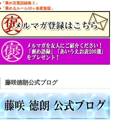
■「褒め言葉語録集２」
■「褒めるルール10ヶ条家族版」
藤咲徳朗公式ブログ