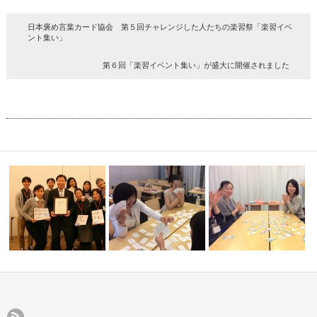
日本褒め言葉カード協会 第５回チャレンジした人たちの楽習祭「楽習イベ
ント集い」
第６回「楽習イベント集い」が盛大に開催されました
葉カードア
【7/9 品川】褒め言葉カードベ
【10/14・29東京】【10/18大
【5/20東京】褒め言葉ト