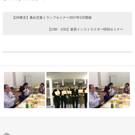
【2/6東京】褒め言葉トランプセミナー2017年2月開催
【1/30・1/31】楽習インストラクター特別セミナー
ダーのため
【9/3 大阪】褒め言葉カードア
【10/8・9 名古屋】楽習インス
【8/6 名古屋】褒め言葉