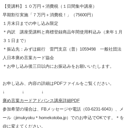
【受講料】１０万円＋消費税（１日間集中講座）
早期割引実施「７万円＋消費税！」（75600円）
１月末日までの申し込み限定
＊内訳 講座受講料と商標登録商品年間使用料込み（来年１月
３１日まで）
＊振込先：みずほ銀行 雷門支店（普）1059498 一般社団法
人日本褒め言葉カード協会
＊お申し込み後三日以内にお振込みをお願いいたします。
お申し込み、内容の詳細はPDFファイルをご覧ください。
↓ ↓ ↓
褒め言葉カードアドバンス講座詳細PDF
参加希望の場合は、FBメッセージや電話（03-6231-6043）、メ
ール（jimukyoku＊homekotoba.jp）でのお申込でOKです。＊を
@に変えてください。