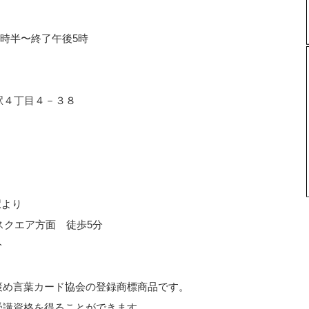
1時半〜終了午後5時
名駅４丁目４－３８
駅より
スクエア方面 徒歩5分
分
褒め言葉カード協会の登録商標商品です。
受講資格を得ることができます。