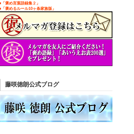
■「褒め言葉語録集２」
■「褒めるルール10ヶ条家族版」
藤咲徳朗公式ブログ