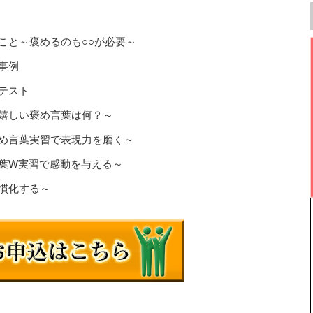
こと～褒めるのも○○が必要～
事例
テスト
嬉しい褒め言葉は何？～
め言葉実習で表現力を磨く～
葉W実習で感動を与える～
慣化する～